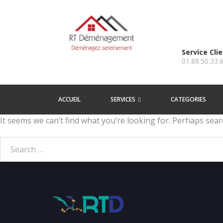
Service Cli
01.88.50.33.
ACCUEIL
SERVICES
CATEGORIES
It seems we can’t find what you’re looking for. Perhaps sear