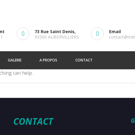
ent
73 Rue Saint Denis,
Email
61
93300 AUBERVILLIERS
contact@rtd
GALERIE
A PROPOS
CONTACT
ching can help.
CONTACT
G