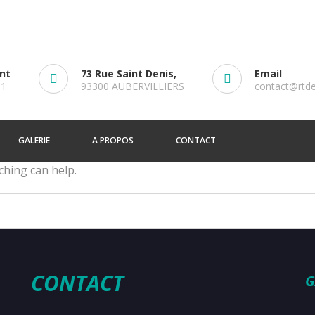
ent
73 Rue Saint Denis,
Email
61
93300 AUBERVILLIERS
contact@rtd
GALERIE
A PROPOS
CONTACT
ching can help.
CONTACT
G