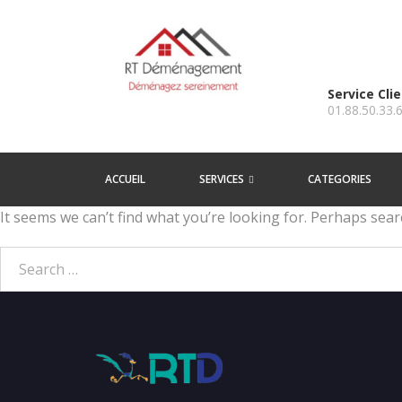
Service Cli
01.88.50.33.
ACCUEIL
SERVICES
CATEGORIES
It seems we can’t find what you’re looking for. Perhaps sear