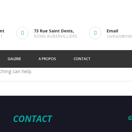
ent
73 Rue Saint Denis,
Email
61
93300 AUBERVILLIERS
contact@rtd
GALERIE
A PROPOS
CONTACT
ching can help.
CONTACT
G