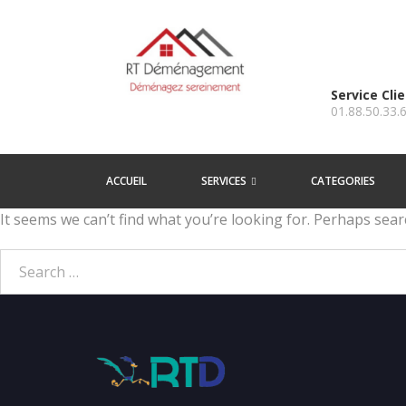
Service Cli
01.88.50.33.
ACCUEIL
SERVICES
CATEGORIES
It seems we can’t find what you’re looking for. Perhaps sear