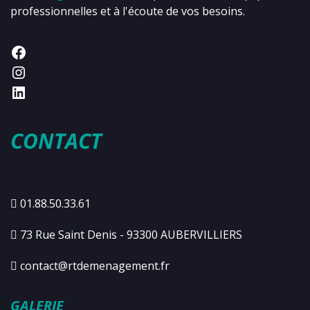
professionnelles et à l'écoute de vos besoins.
CONTACT
01.88.50.33.61
73 Rue Saint Denis - 93300 AUBERVILLIERS
contact@rtdemenagement.fr
GALERIE