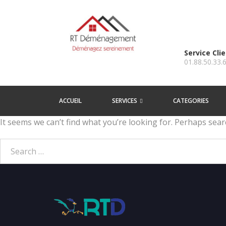
Service Cli
01.88.50.33.
ACCUEIL
SERVICES
CATEGORIES
It seems we can’t find what you’re looking for. Perhaps sear