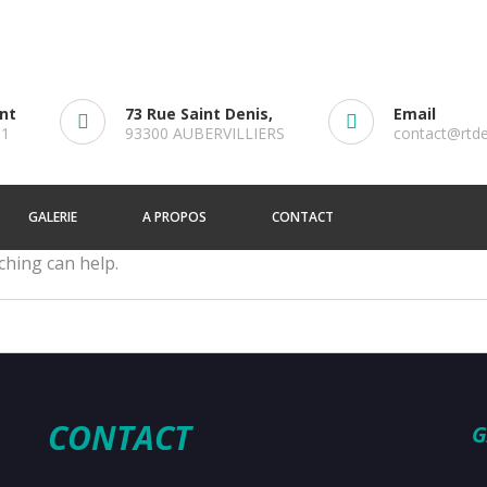
ent
73 Rue Saint Denis,
Email
61
93300 AUBERVILLIERS
contact@rtd
GALERIE
A PROPOS
CONTACT
ching can help.
CONTACT
G