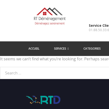
Service Cli
01.88.50.33.
ACCUEIL
SERVICES
CATEGORIES
It seems we can’t find what you’re looking for. Perhaps sear