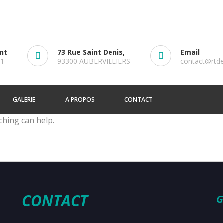
ent
73 Rue Saint Denis,
Email
61
93300 AUBERVILLIERS
contact@rtd
GALERIE
A PROPOS
CONTACT
ching can help.
CONTACT
G