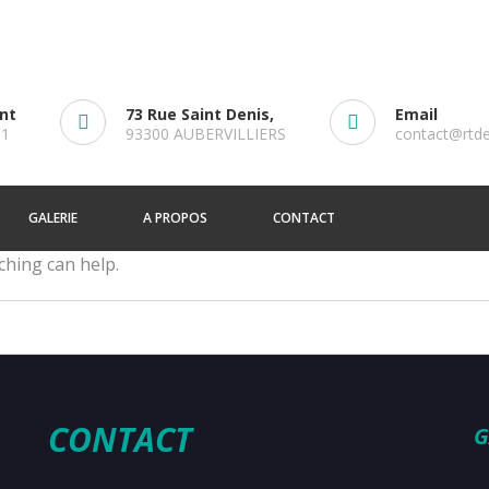
ent
73 Rue Saint Denis,
Email
61
93300 AUBERVILLIERS
contact@rtd
GALERIE
A PROPOS
CONTACT
ching can help.
CONTACT
G