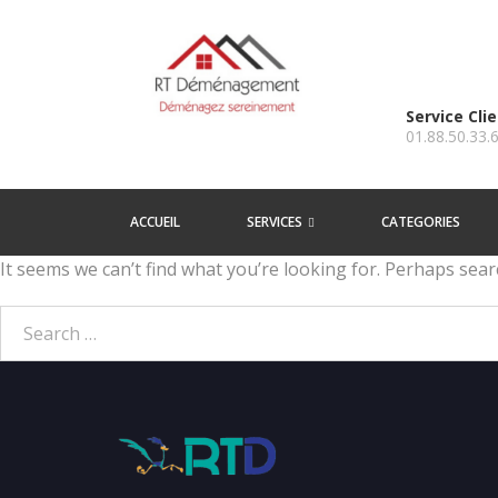
Service Cli
01.88.50.33.
ACCUEIL
SERVICES
CATEGORIES
It seems we can’t find what you’re looking for. Perhaps sear