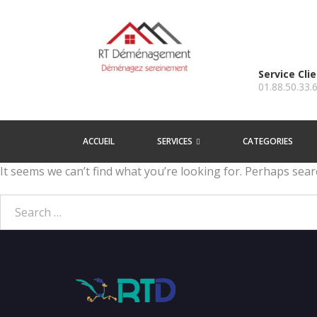
Service Cli
01.88.50.33.
ACCUEIL
SERVICES
CATEGORIES
It seems we can’t find what you’re looking for. Perhaps sear