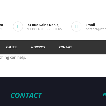
ent
73 Rue Saint Denis,
Email
61
93300 AUBERVILLIERS
contact@rtd
GALERIE
A PROPOS
CONTACT
ching can help.
CONTACT
G