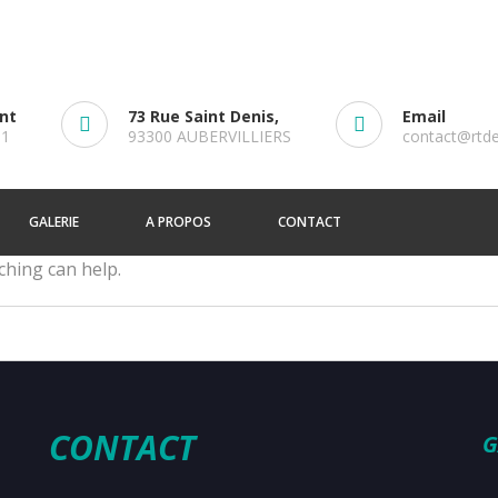
ent
73 Rue Saint Denis,
Email
61
93300 AUBERVILLIERS
contact@rtd
GALERIE
A PROPOS
CONTACT
ching can help.
CONTACT
G