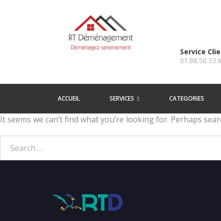
Service Cli
01.88.50.33.
ACCUEIL
SERVICES
CATEGORIES
It seems we can’t find what you’re looking for. Perhaps sear