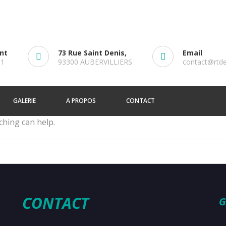
ent
73 Rue Saint Denis,
Email
61
93300 AUBERVILLIERS
contact@rtd
GALERIE
A PROPOS
CONTACT
ching can help.
CONTACT
G