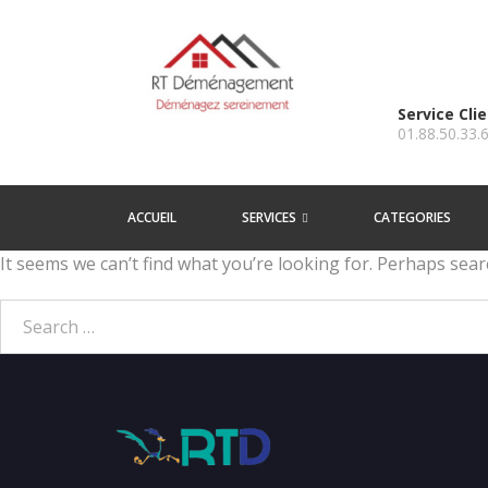
Service Cli
01.88.50.33.
ACCUEIL
SERVICES
CATEGORIES
It seems we can’t find what you’re looking for. Perhaps sear