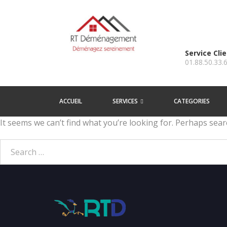
Service Cli
01.88.50.33.
ACCUEIL
SERVICES
CATEGORIES
It seems we can’t find what you’re looking for. Perhaps sear