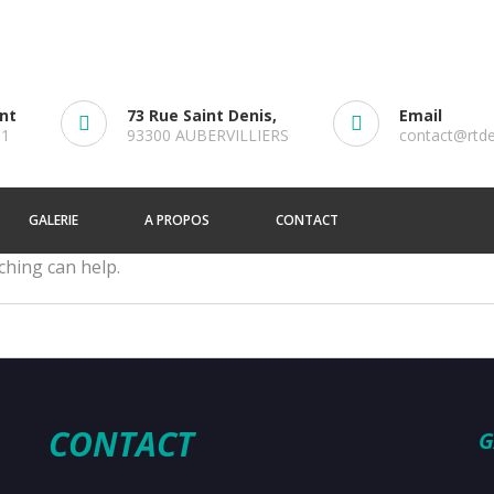
ent
73 Rue Saint Denis,
Email
61
93300 AUBERVILLIERS
contact@rtd
GALERIE
A PROPOS
CONTACT
ching can help.
CONTACT
G