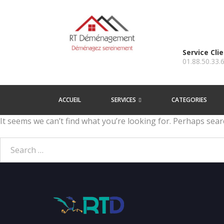
Service Cli
01.88.50.33.
ACCUEIL
SERVICES
CATEGORIES
It seems we can’t find what you’re looking for. Perhaps sear