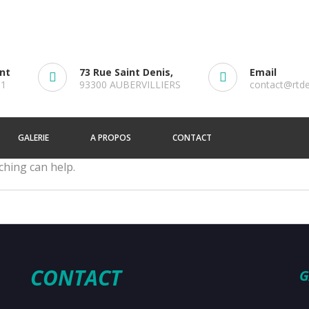
ent
73 Rue Saint Denis,
Email
61
93300 AUBERVILLIERS
contact@rtd
GALERIE
A PROPOS
CONTACT
ching can help.
CONTACT
G