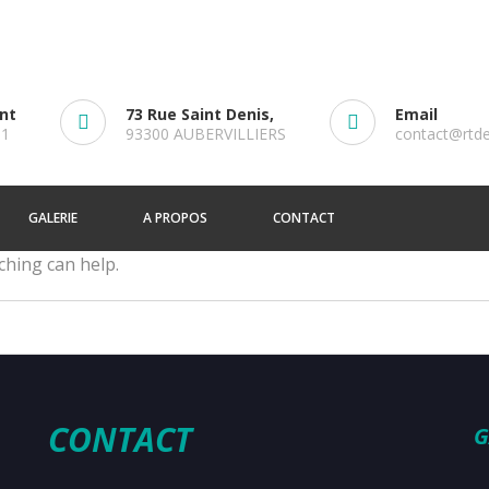
ent
73 Rue Saint Denis,
Email
61
93300 AUBERVILLIERS
contact@rtd
GALERIE
A PROPOS
CONTACT
ching can help.
CONTACT
G