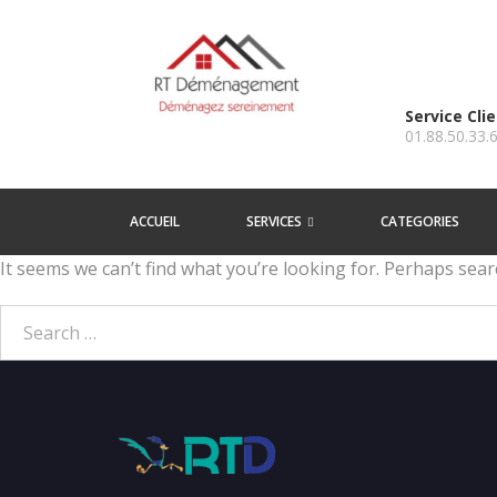
Service Cli
01.88.50.33.
ACCUEIL
SERVICES
CATEGORIES
It seems we can’t find what you’re looking for. Perhaps sear