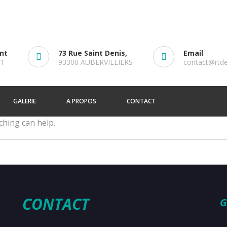
ent
73 Rue Saint Denis,
Email
61
93300 AUBERVILLIERS
contact@rtd
GALERIE
A PROPOS
CONTACT
ching can help.
CONTACT
G