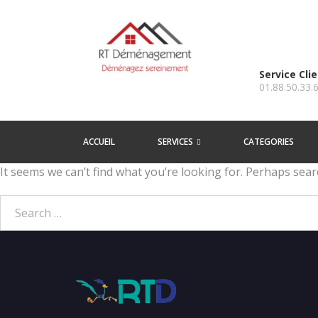
Service Cli
01.88.50.33.
ACCUEIL
SERVICES
CATEGORIES
It seems we can’t find what you’re looking for. Perhaps sear