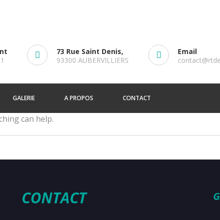
ent
73 Rue Saint Denis,
Email
61
93300 AUBERVILLIERS
contact@rtd
GALERIE
A PROPOS
CONTACT
ching can help.
CONTACT
G