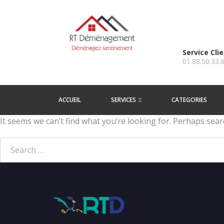
Service Cli
01.88.50.33.
ACCUEIL
SERVICES
CATEGORIES
It seems we can’t find what you’re looking for. Perhaps sear