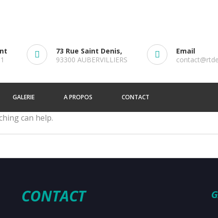
ent
73 Rue Saint Denis,
Email
61
93300 AUBERVILLIERS
contact@rtd
GALERIE
A PROPOS
CONTACT
ching can help.
CONTACT
G