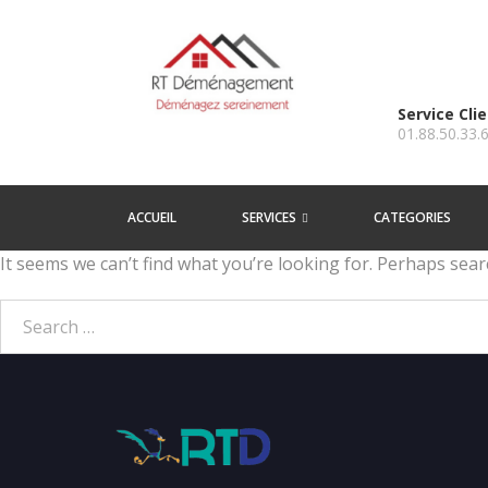
Service Cli
01.88.50.33.
ACCUEIL
SERVICES
CATEGORIES
It seems we can’t find what you’re looking for. Perhaps sear