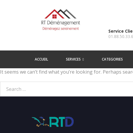
Service Cli
01.88.50.33.
ACCUEIL
SERVICES
CATEGORIES
It seems we can’t find what you’re looking for. Perhaps sear