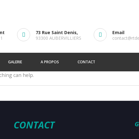
ent
73 Rue Saint Denis,
Email
61
93300 AUBERVILLIERS
contact@rtd
GALERIE
A PROPOS
CONTACT
ching can help.
CONTACT
G