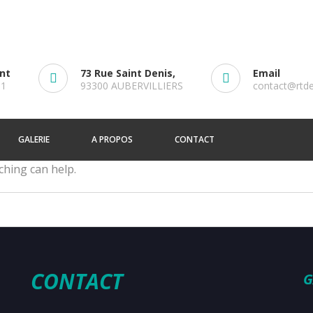
ent
73 Rue Saint Denis,
Email
61
93300 AUBERVILLIERS
contact@rtd
GALERIE
A PROPOS
CONTACT
ching can help.
CONTACT
G