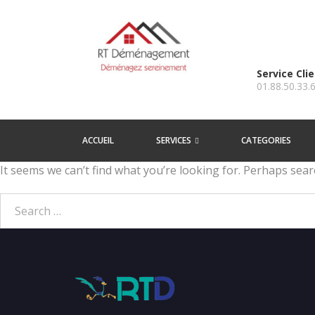
Service Cli
01.88.50.33.
ACCUEIL
SERVICES
CATEGORIES
It seems we can’t find what you’re looking for. Perhaps sear