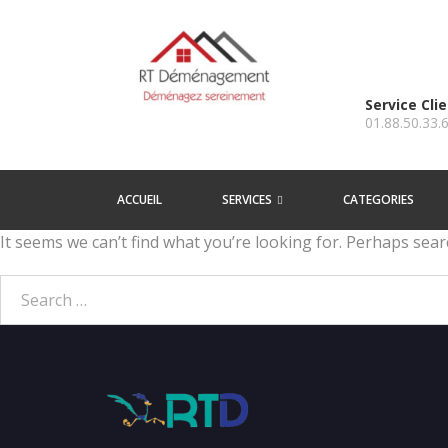
Service Cli
01.88.50.33.
ACCUEIL
SERVICES
CATEGORIES
It seems we can’t find what you’re looking for. Perhaps sear