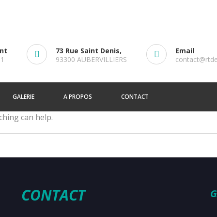
ent
73 Rue Saint Denis,
Email
61
93300 AUBERVILLIERS
contact@rtd
GALERIE
A PROPOS
CONTACT
ching can help.
CONTACT
G