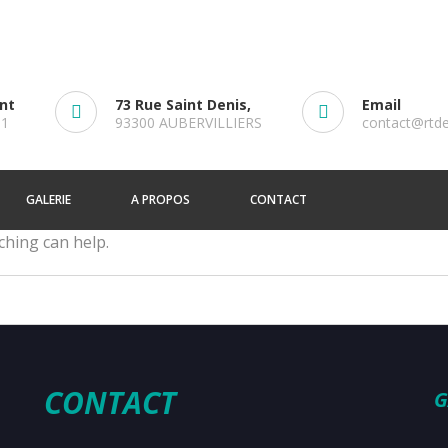
ent
73 Rue Saint Denis,
Email
61
93300 AUBERVILLIERS
contact@rtd
GALERIE
A PROPOS
CONTACT
ching can help.
CONTACT
G