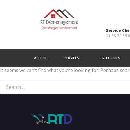
Service Cli
01.88.50.33.
ACCUEIL
SERVICES
CATEGORIES
It seems we can’t find what you’re looking for. Perhaps sear