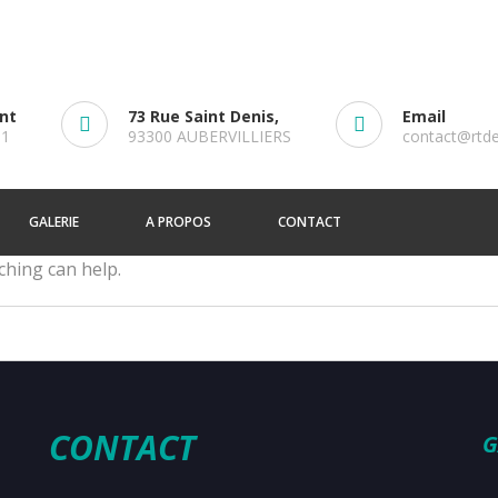
ent
73 Rue Saint Denis,
Email
61
93300 AUBERVILLIERS
contact@rtd
GALERIE
A PROPOS
CONTACT
ching can help.
CONTACT
G