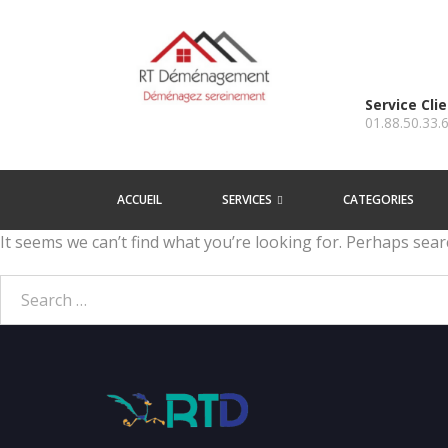
Service Cli
01.88.50.33.
ACCUEIL
SERVICES
CATEGORIES
It seems we can’t find what you’re looking for. Perhaps sear