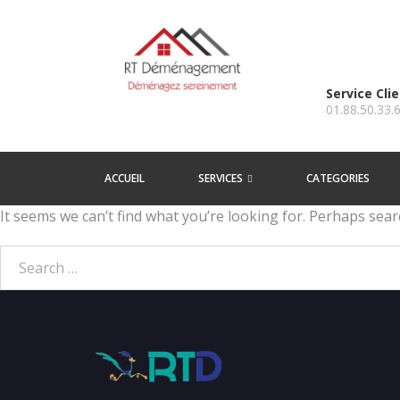
Service Cli
01.88.50.33.
ACCUEIL
SERVICES
CATEGORIES
It seems we can’t find what you’re looking for. Perhaps sear