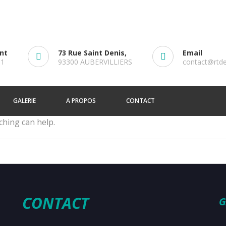
ent
73 Rue Saint Denis,
Email
61
93300 AUBERVILLIERS
contact@rtd
GALERIE
A PROPOS
CONTACT
ching can help.
CONTACT
G