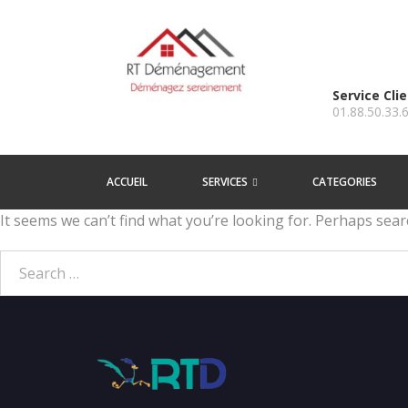
Service Cli
01.88.50.33.
ACCUEIL
SERVICES
CATEGORIES
It seems we can’t find what you’re looking for. Perhaps sear