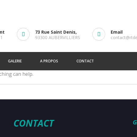
ent
73 Rue Saint Denis,
Email
61
93300 AUBERVILLIERS
contact@rtd
GALERIE
A PROPOS
CONTACT
ching can help.
CONTACT
G