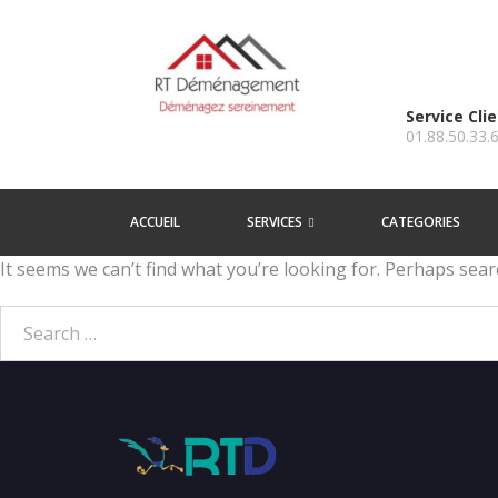
Service Cli
01.88.50.33.
ACCUEIL
SERVICES
CATEGORIES
It seems we can’t find what you’re looking for. Perhaps sear