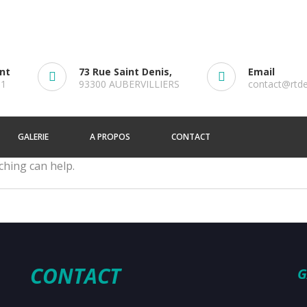
ent
73 Rue Saint Denis,
Email
61
93300 AUBERVILLIERS
contact@rtd
GALERIE
A PROPOS
CONTACT
ching can help.
CONTACT
G