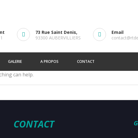
ent
73 Rue Saint Denis,
Email
61
93300 AUBERVILLIERS
contact@rtd
GALERIE
A PROPOS
CONTACT
ching can help.
CONTACT
G