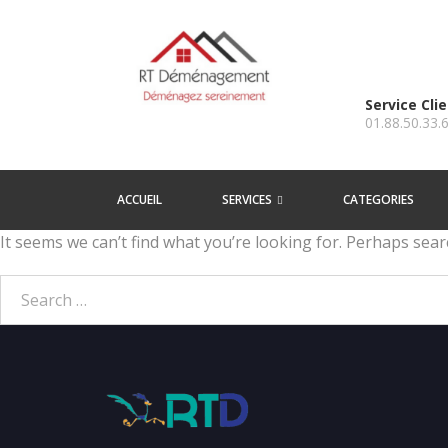
Service Cli
01.88.50.33.
ACCUEIL
SERVICES
CATEGORIES
It seems we can’t find what you’re looking for. Perhaps sear