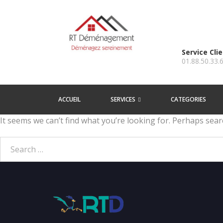
Service Cli
01.88.50.33.
ACCUEIL
SERVICES
CATEGORIES
It seems we can’t find what you’re looking for. Perhaps sear