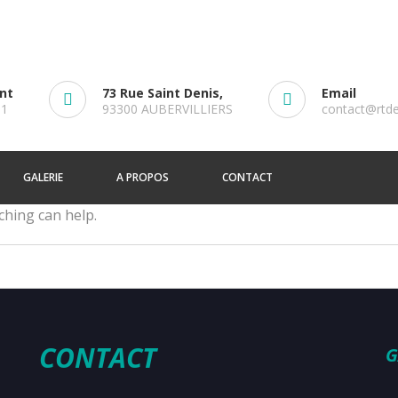
ent
73 Rue Saint Denis,
Email
61
93300 AUBERVILLIERS
contact@rtd
GALERIE
A PROPOS
CONTACT
ching can help.
CONTACT
G