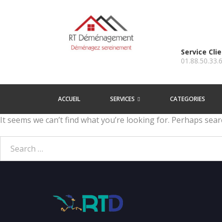
Service Cli
01.88.50.33.
ACCUEIL
SERVICES
CATEGORIES
It seems we can’t find what you’re looking for. Perhaps sear