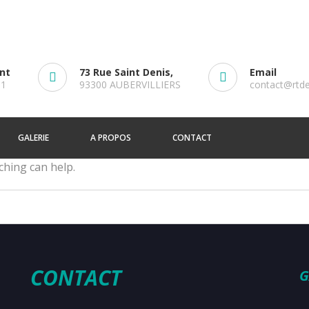
ent
73 Rue Saint Denis,
Email
61
93300 AUBERVILLIERS
contact@rtd
GALERIE
A PROPOS
CONTACT
ching can help.
CONTACT
G