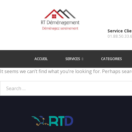
Service Cli
01.88.50.33.
ACCUEIL
SERVICES
CATEGORIES
It seems we can’t find what you’re looking for. Perhaps sear