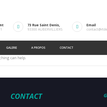
ent
73 Rue Saint Denis,
Email
61
93300 AUBERVILLIERS
contact@rtd
GALERIE
A PROPOS
CONTACT
ching can help.
CONTACT
G