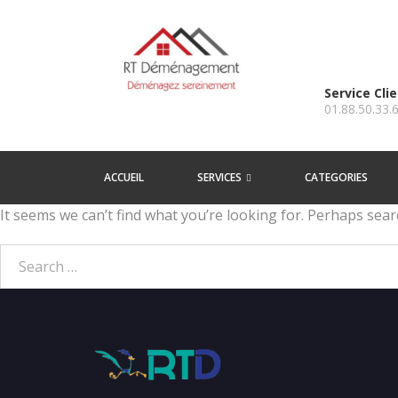
Service Cli
01.88.50.33.
ACCUEIL
SERVICES
CATEGORIES
It seems we can’t find what you’re looking for. Perhaps sear