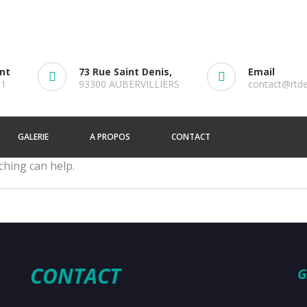
ent
73 Rue Saint Denis,
Email
61
93300 AUBERVILLIERS
contact@rtd
GALERIE
A PROPOS
CONTACT
ching can help.
CONTACT
G