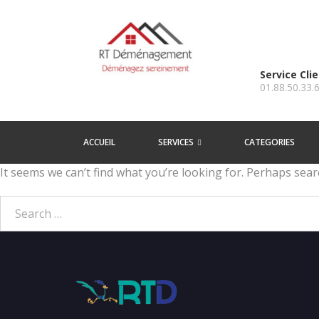
Service Cli
01.88.50.33.
ACCUEIL
SERVICES
CATEGORIES
It seems we can’t find what you’re looking for. Perhaps sear