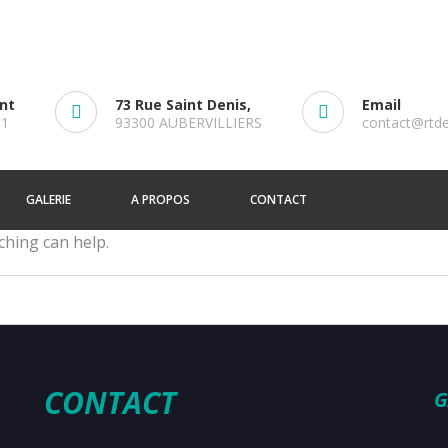
ent
73 Rue Saint Denis,
Email
61
93300 AUBERVILLIERS
contact@rtd
GALERIE
A PROPOS
CONTACT
ching can help.
CONTACT
G