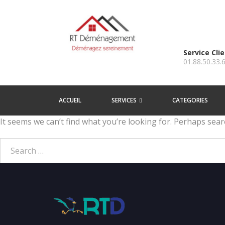
Service Cli
01.88.50.33.
ACCUEIL
SERVICES
CATEGORIES
It seems we can’t find what you’re looking for. Perhaps sear