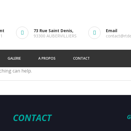
ent
73 Rue Saint Denis,
Email
61
93300 AUBERVILLIERS
contact@rtd
GALERIE
A PROPOS
CONTACT
ching can help.
CONTACT
G