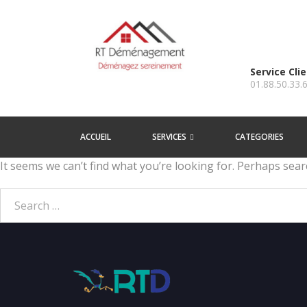
Service Cli
01.88.50.33.
ACCUEIL
SERVICES
CATEGORIES
It seems we can’t find what you’re looking for. Perhaps sear