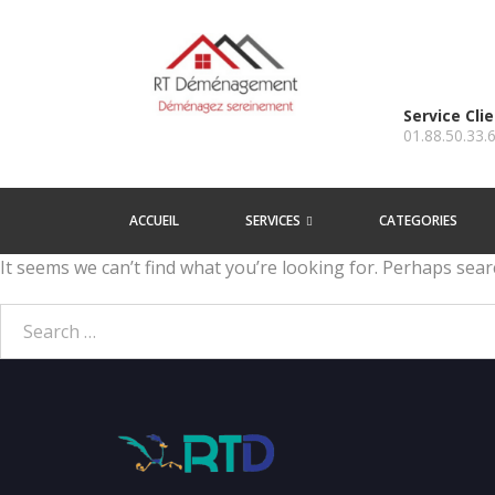
Service Cli
01.88.50.33.
ACCUEIL
SERVICES
CATEGORIES
It seems we can’t find what you’re looking for. Perhaps sear