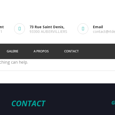
ent
73 Rue Saint Denis,
Email
61
93300 AUBERVILLIERS
contact@rtd
GALERIE
A PROPOS
CONTACT
ching can help.
CONTACT
G